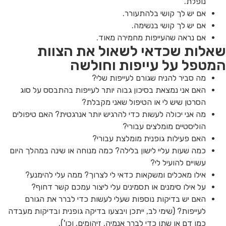
נופלת.
אם יש לך קושי בלהתעורר.
אם יש לך קושי בנשימה.
אם נראה שהעייפות מחמירה מאוד.
שאלות שכדאי לשאול את הצוות
המטפל על עייפות וחולשה
מה סביר להניח שגורם לעייפות שלי?
האם אני נמצאת בסיכון גבוה יותר לעייפות בהתבסס על סוג
הסרטן שיש לי או הטיפול שאני מקבלת?
מה אני יכולה לעשות כדי להרגיש יותר אנרגטית? האם טיפולים
הוליסטיים מומלצים עבורי?
האם פעילות גופנית מומלצת עבורי?
כמה שעות עליי לישון בלילה? כמה מנוחה או שינה במהלך היום
עשויים להועיל לי?
אילו מאכלים ומשקאות כדאי לי לצרוך? ממה עלי להימנע?
על אילו סימנים או תסמינים עלי ליצור עמכם קשר דחוף?
האם יש בדיקות נוספות שעלי לעשות כדי לברר את הגורם
לעייפות? (שימי לב, ייתכן ויבצעו בדיקה גופנית ובדיקות מעבדה
כמו דם או שתן כדי לברר אנמיה, זיהומים, וכו').