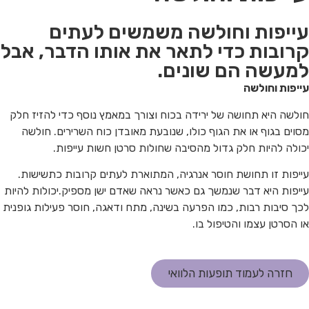
הוסף קו תחתון לקישורים
format_underlined
עייפות וחולשה משמשים לעתים
סמן קישורים
font_download
קרובות כדי לתאר את אותו הדבר, אבל
לאפס
cached
למעשה הם שונים.
את
הצהרת נגישות
כל
עייפות וחולשה
האפשרויות
חולשה היא תחושה של ירידה בכוח וצורך במאמץ נוסף כדי להזיז חלק
מסוים בגוף או את הגוף כולו, שנובעת מאובדן כוח השרירים. חולשה
יכולה להיות חלק גדול מהסיבה שחולות סרטן חשות עייפות.
עייפות זו תחושת חוסר אנרגיה, המתוארת לעתים קרובות כתשישות.
עייפות היא דבר שנמשך גם כאשר נראה שאדם ישן מספיק.
יכולות להיות
לכך סיבות רבות, כמו הפרעה בשינה, מתח ודאגה, חוסר פעילות גופנית
או הסרטן עצמו והטיפול בו.
חזרה לעמוד תופעות הלוואי