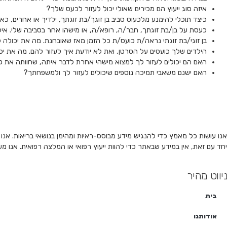
איזה סוג ייעוץ הם מכירים שאולי יכול לעזור לכעס שלך?
כיצד תוכלי להימנע מלכעוס סביב בן זוגך/בת זוגתך, ילדיך או אחרים,
כעסת על בן/בת זוגתך, חבר/ה, רופא/ה, או מישהו אחר בסביבה שלי. אילו
בן זוגי/בת זוגתי נראה/ת כועס/ת כל הזמן מאז שאובחנת. מה את יכולה ל
הילדים שלך כועסים על הסרטן, ואת לא יודעת איך לעזור להם. מה את יכו
האם הם יכולים לעזור לך למצוא מישהי אחרת לדבר איתה, שחוותה את ס
האם ישנם משאבי תמיכה נוספים שיכולים לעזור לך ולמשפחתך?
אנו עושות כל מאמץ כדי להנגיש מידע מבוסס-ראיות ומהימן בנושאי בריאות. אנו
יחד עם זאת, אין במידע שבאתר כדי להוות ייעוץ רפואי או המלצה רפואית. אנו 
ניווט מהיר
בית
אודותנו