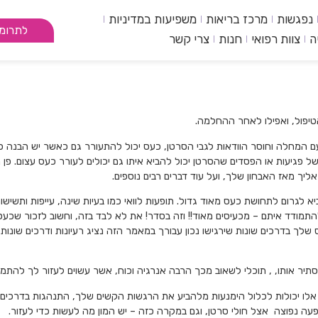
נפגשות
מרכז בריאות
משפיעות במדיניות
לתרומ
ה
צוות רפואי
חנות
צרי קשר
הטיפול, ואפילו לאחר ההחלמה.
ם המחלה וחוסר הוודאות לגבי הסרטן, כעס יכול להתעורר גם כאשר יש הבנה כי
ל פגיעות או הפסדים שהסרטן יכול להביא איתו גם יכולים לעורר כעס עצום. פן
יך מאז האבחון שלך, ועל עוד דברים רבים נוספים.
א לגרום לתחושת כעס מאוד גדול. תופעות לוואי כמו בעיות שינה, עייפות ותשיש
התמודד איתם – מכעיסים מאוד!! וזה בסדר! את לא לבד בזה, וחשוב לזכור ש
כעס
שלך בדרכים שונות שירגישו נכון עבורך במאמר הזה נציג רעיונות ודרכים שונ
ר אותו, , תוכלי לשאוב מכך הרבה אנרגיה וכוח, אשר עשוים לעזור לך להתמו
אלו יכולות לכלול הימנעות מלהביע את הרגשות הקשים שלך, התנהגות בדרכים ש
ופעה נפוצה אצל חולי סרטן, וגם במקרה כזה – יש המון מה לעשות כדי לעזור.