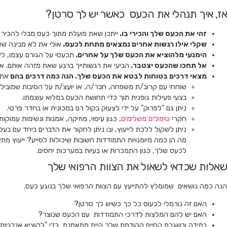
אז, איך תנהלי את הכעס כאשר יש לך סרטן?
זהי את הכעס שלך והכירי בו.
ייתכן שאת פועלת מתוך כעס מבלי להכיר
שקלי אילו רגשות אחרים נמצאים מתחת לכעס.
אולי את לא מבינה שא
הימנעי מלהוציא את הכעס שלך על אחרים.
תכעסי על הגורם עצמו, לא
אל תחכו שהכעס יצטבר.
הביעי את רגשותייך ברגע שאת מזהה אותם. אם
מצאי דרכים בטוחות לבטא את הכעס שלך. הנה כמה דרכים בהם
את 
שוחחי עם קרוב/ת משפחה, חבר/ה, או יועצ/ת על הסיבות שמוביל
בצעי פעילות גופנית תוך כדי תחושת הכעס במלוא עוצמתו.
ניתן גם "לפרוק" על ידי לצעוק בקול רם במכונית או בחדר פרטי.
חקרי
טיפולים משלימים
, כגון עיסוי, מוזיקה, אמנות ונשימות עמוקו
ניתן לשקול ללכת לייעוץ, ובו ניתן לחקור את הדברים ביחד עם ב
מה הן כמה מיומנויות התמודדות חשובות שיכולות לסייע? ייעוץ מת
לכעס שלך, כגון התמכרות או בעיות במערכות יחסים.
שאלות שכדאי לשאול את הצוות הרפואי שלך
הנה כמה נושאים שמומלץ להתייעץ עם הצוות הרפואי שלך בנוגע כעס.
האם זה נורמלי לכעוס כל כך כשיש לך סרטן?
האם יש להם המלצות לדרכי התמודדות עם הכעס שנוצר?
במידה ובשגרת החיים הקודמת שלך היית מתאמנת כדי "להוציא אנרגיות"