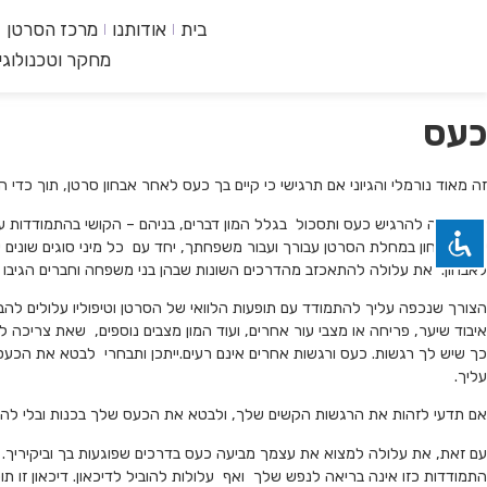
בית
אודותנו
מרכז הסרטן
מחקר וטכנולוגי
כעס
זה מאוד נורמלי והגיוני אם תרגישי כי קיים בך כעס לאחר אבחון סרטן, תוך כדי 
את עשויה להרגיש כעס ותסכול בגלל המון דברים, בניהם – הקושי בהתמודדות ע
של האבחון במחלת הסרטן עבורך ועבור משפחתך, יחד עם כל מיני סוגים שונים ש
לאבחון. את עלולה להתאכזב מהדרכים השונות שבהן בני משפחה וחברים הגיבו אל
הצורך שנכפה עליך להתמודד עם תופעות הלוואי של הסרטן וטיפוליו עלולים להבי
איבוד שיער, פריחה או מצבי עור אחרים, ועוד המון מצבים נוספים, שאת צריכה ל
כך שיש לך רגשות. כעס ורגשות אחרים אינם רעים.ייתכן ותבחרי לבטא את הכעס 
עליך.
אם תדעי לזהות את הרגשות הקשים שלך, ולבטא את הכעס שלך בכנות ובלי להסתי
עם זאת, את עלולה למצוא את עצמך מביעה כעס בדרכים שפוגעות בך וביקיריך. 
התמודדות כזו אינה בריאה לנפש שלך ואף עלולות להוביל לדיכאון. דיכאון זו ת