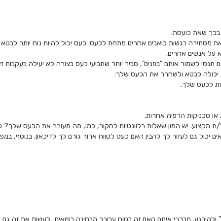
 בכך שאת כועסת.
ת מסתירה רגשות כואבים אחרים מתחת לכעס. כעס יכול להיות נוח יותר לבטא
 על אנשים אחרים.
 תנסי לשמור אותם "בפנים", סביר יותר שתביעי כעס בצורה לא יעילה בעקבות זא
יכולה לבטא ולשחרר את הכעס שלך:
ות לכעס שלך.
ת או טכניקות הרפיה אחרות.
על/ת מקצוע. יש המון שאלות רלוונטיות לחקור, כמו, מה מעורר את הכעס שלך?
אים יכול גם לעזור לך להבין האם כעס לטווח ארוך גורם לך לדיכאון. בנוסף, ב
 ולהירגע. תבררי איתם האם זה בטוח עבורך מבחינה רפואית לעשות את זה גם 