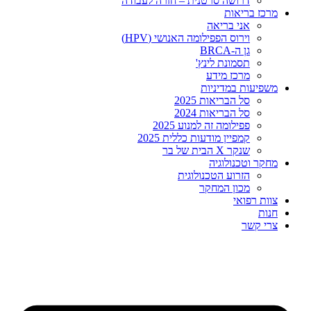
דרושה סרטנית – חזרה לעבודה
מרכז בריאות
אני בריאה
וירוס הפפילומה האנושי (HPV)
גן ה-BRCA
תסמונת לינץ'
מרכז מידע
משפיעות במדיניות
סל הבריאות 2025
סל הבריאות 2024
פפילומה זה למנוע 2025
קמפיין מודעות כללית 2025
שנקר X הבית של בר
מחקר וטכנולוגיה
הזרוע הטכנולוגית
מכון המחקר
צוות רפואי
חנות
צרי קשר