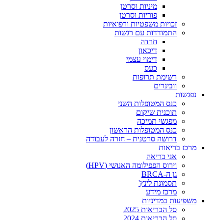
מיניות וסרטן
פוריות וסרטן
זכויות משפטיות ורפואיות
התמודדות עם רגשות
חרדה
דיכאון
דימוי עצמי
כעס
רשימת תרופות
וובינרים
נפגשות
כנס המטופלות השני
תוכנית שיקום
מפגשי תמיכה
כנס המטופלות הראשון
דרושה סרטנית – חזרה לעבודה
מרכז בריאות
אני בריאה
וירוס הפפילומה האנושי (HPV)
גן ה-BRCA
תסמונת לינץ'
מרכז מידע
משפיעות במדיניות
סל הבריאות 2025
סל הבריאות 2024