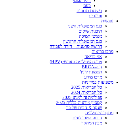
דימוי עצמי
כעס
רשימת תרופות
וובינרים
נפגשות
כנס המטופלות השני
תוכנית שיקום
מפגשי תמיכה
כנס המטופלות הראשון
דרושה סרטנית – חזרה לעבודה
מרכז בריאות
אני בריאה
וירוס הפפילומה האנושי (HPV)
גן ה-BRCA
תסמונת לינץ'
מרכז מידע
משפיעות במדיניות
סל הבריאות 2025
סל הבריאות 2024
פפילומה זה למנוע 2025
קמפיין מודעות כללית 2025
שנקר X הבית של בר
מחקר וטכנולוגיה
הזרוע הטכנולוגית
מכון המחקר