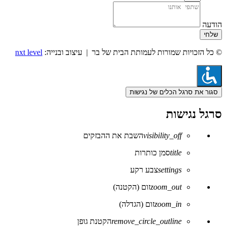
הודעה
שלחי
© כל הזכויות שמורות לעמותת הבית של בר | עיצוב ובנייה:
nxt level
סגור את סרגל הכלים של נגישות
סרגל נגישות
visibility_off
השבת את ההבזקים
title
סמן כותרות
settings
צבע רקע
zoom_out
זום (הקטנה)
zoom_in
זום (הגדלה)
remove_circle_outline
הקטנת גופן