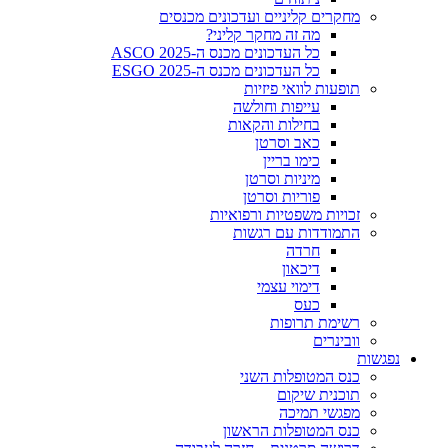
מחקרים קליניים ועדכונים מכנסים
מה זה מחקר קליני?
כל העדכונים מכנס ה-ASCO 2025
כל העדכונים מכנס ה-ESGO 2025
תופעות לוואי פיזיות
עייפות וחולשה
בחילות והקאות
כאב וסרטן
כימו בריין
מיניות וסרטן
פוריות וסרטן
זכויות משפטיות ורפואיות
התמודדות עם רגשות
חרדה
דיכאון
דימוי עצמי
כעס
רשימת תרופות
וובינרים
נפגשות
כנס המטופלות השני
תוכנית שיקום
מפגשי תמיכה
כנס המטופלות הראשון