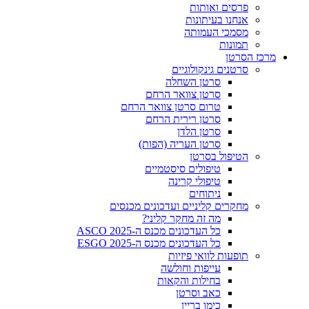
פרסים ואותות
אנחנו בעיתונות
מסמכי העמותה
תמונות
מרכז הסרטן
סרטנים גינקולוגיים
סרטן השחלה
סרטן צוואר הרחם
טרום סרטן צוואר הרחם
סרטן רירית הרחם
סרטן הלדן
סרטן העריה (הפות)
הטיפול בסרטן
טיפולים סיסטמיים
טיפולי קרינה
ניתוחים
מחקרים קליניים ועדכונים מכנסים
מה זה מחקר קליני?
כל העדכונים מכנס ה-ASCO 2025
כל העדכונים מכנס ה-ESGO 2025
תופעות לוואי פיזיות
עייפות וחולשה
בחילות והקאות
כאב וסרטן
כימו בריין