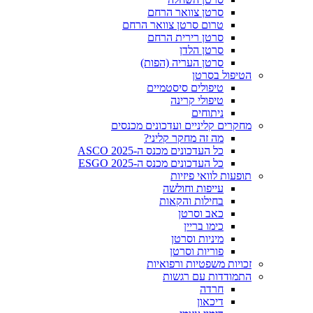
סרטן צוואר הרחם
טרום סרטן צוואר הרחם
סרטן רירית הרחם
סרטן הלדן
סרטן העריה (הפות)
הטיפול בסרטן
טיפולים סיסטמיים
טיפולי קרינה
ניתוחים
מחקרים קליניים ועדכונים מכנסים
מה זה מחקר קליני?
כל העדכונים מכנס ה-ASCO 2025
כל העדכונים מכנס ה-ESGO 2025
תופעות לוואי פיזיות
עייפות וחולשה
בחילות והקאות
כאב וסרטן
כימו בריין
מיניות וסרטן
פוריות וסרטן
זכויות משפטיות ורפואיות
התמודדות עם רגשות
חרדה
דיכאון