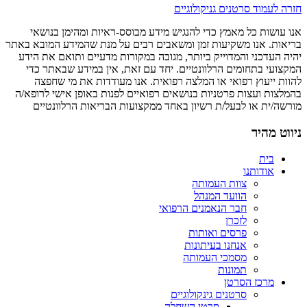
חזרה לעמוד סרטנים גניקולוגיים
אנו עושות כל מאמץ כדי להנגיש מידע מבוסס-ראיות ומהימן בנושאי
בריאות. אנו משקיעות זמן ומשאבים רבים על מנת שהמידע המובא באתר
יהיה העדכני והמדוייק ביותר, מגובה במקורות מדעיים ותואם את הידע
המקצועי בתחומים הרלוונטיים. יחד עם זאת, אין במידע שבאתר כדי
להוות ייעוץ רפואי או המלצה רפואית. אנו מעודדות את מי שחפצה
בהמלצות ועצות פרטניות בנושאים רפואיים לפנות באופן אישי לרופא/ה
מורשה/ית או לבעל/ת רשיון באחד ממקצועות הבריאות הרלוונטיים
ניווט מהיר
בית
אודותנו
צוות העמותה
הוועד המנהל
חבר הנאמנים הרפואי
לזכרן
פרסים ואותות
אנחנו בעיתונות
מסמכי העמותה
תמונות
מרכז הסרטן
סרטנים גינקולוגיים
סרטן השחלה