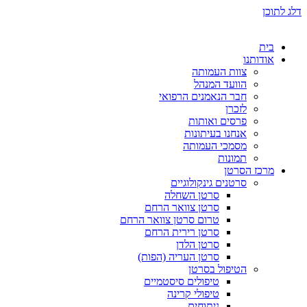
דלג לתוכן
בית
אודותנו
צוות העמותה
הוועד המנהל
חבר הנאמנים הרפואי
לזכרן
פרסים ואותות
אנחנו בעיתונות
מסמכי העמותה
תמונות
מרכז הסרטן
סרטנים גינקולוגיים
סרטן השחלה
סרטן צוואר הרחם
טרום סרטן צוואר הרחם
סרטן רירית הרחם
סרטן הלדן
סרטן העריה (הפות)
הטיפול בסרטן
טיפולים סיסטמיים
טיפולי קרינה
ניתוחים