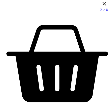
0
0
₪